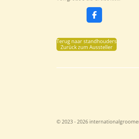
F
a
c
e
Terug naar standhouders
b
Zurück zum Aussteller
o
o
k
© 2023 - 2026 internationalgroom