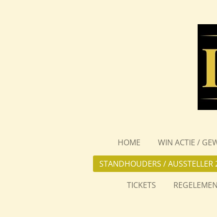
Ga
direct
naar
de
hoofdinhoud
HOME
WIN ACTIE / GE
STANDHOUDERS / AUSSTELLER 
TICKETS
REGELEMEN