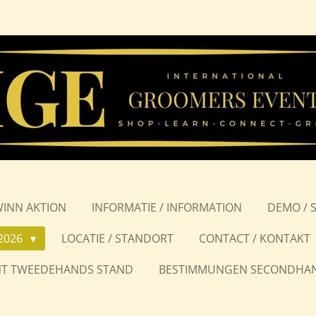
WINN AKTION
INFORMATIE / INFORMATION
DEMO / 
2026
LOCATIE / STANDORT
CONTACT / KONTAKT
T TWEEDEHANDS STAND
BESTIMMUNGEN SECONDHA