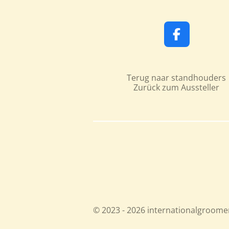
F
a
c
e
Terug naar standhouders
b
Zurück zum Aussteller
o
o
k
© 2023 - 2026 internationalgroom