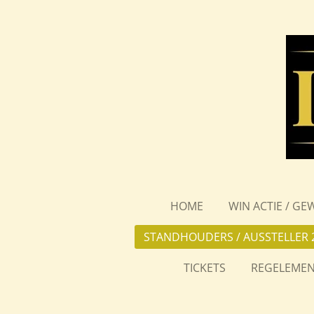
Ga
direct
naar
de
hoofdinhoud
HOME
WIN ACTIE / GE
STANDHOUDERS / AUSSTELLER 
TICKETS
REGELEMEN