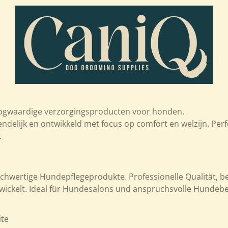
ogwaardige verzorgingsproducten voor honden.
iendelijk en ontwikkeld met focus op comfort en welzijn. Per
.
chwertige Hundepflegeprodukte. Professionelle Qualität, b
ickelt. Ideal für Hundesalons und anspruchsvolle Hundebe
ite