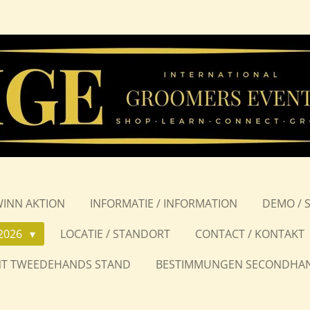
WINN AKTION
INFORMATIE / INFORMATION
DEMO / 
2026
LOCATIE / STANDORT
CONTACT / KONTAKT
T TWEEDEHANDS STAND
BESTIMMUNGEN SECONDHA