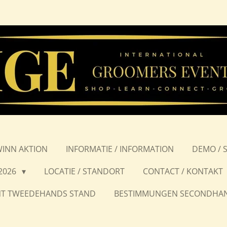
WINN AKTION
INFORMATIE / INFORMATION
DEMO / 
2026
LOCATIE / STANDORT
CONTACT / KONTAKT
T TWEEDEHANDS STAND
BESTIMMUNGEN SECONDHA