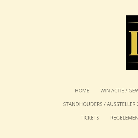
Ga
direct
naar
de
hoofdinhoud
HOME
WIN ACTIE / GE
STANDHOUDERS / AUSSTELLER 
TICKETS
REGELEMEN